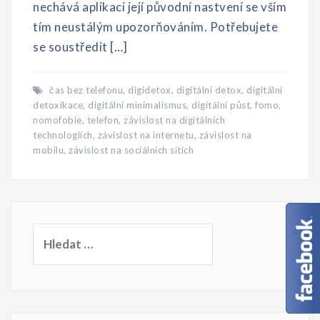
nechává aplikaci její původní nastvení se vším
tím neustálým upozorňováním. Potřebujete
se soustředit […]
čas bez telefonu
,
digidetox
,
digitální detox
,
digitální
detoxikace
,
digitální minimalismus
,
digitální půst
,
fomo
,
nomofobie
,
telefon
,
závislost na digitálních
technologiích
,
závislost na internetu
,
závislost na
mobilu
,
závislost na sociálních sítích
Vyhledávání